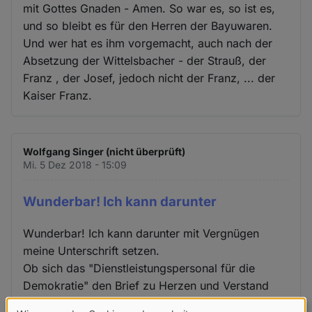
mit Gottes Gnaden - Amen. So war es, so ist es,
und so bleibt es für den Herren der Bayuwaren.
Und wer hat es ihm vorgemacht, auch nach der
Absetzung der Wittelsbacher - der Strauß, der
Franz , der Josef, jedoch nicht der Franz, ... der
Kaiser Franz.
Wolfgang Singer (nicht überprüft)
Mi. 5 Dez 2018 - 15:09
Wunderbar! Ich kann darunter
Wunderbar! Ich kann darunter mit Vergnügen
meine Unterschrift setzen.
Ob sich das "Dienstleistungspersonal für die
Demokratie" den Brief zu Herzen und Verstand
nimmt?