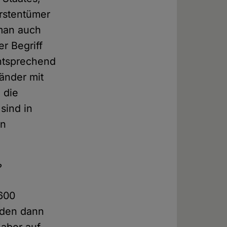
ürstentümer
 man auch
er Begriff
entsprechend
länder mit
 die
sind in
en
?
 600
rden dann