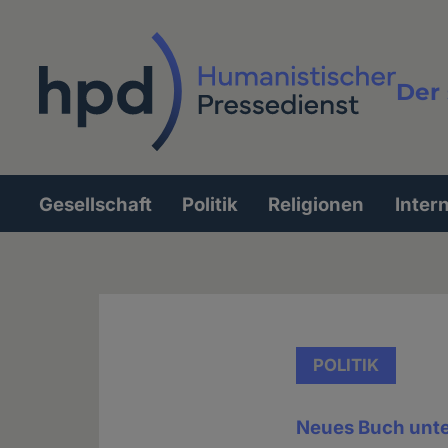
Direkt
zum
Inhalt
Der 
Vollt
Gesellschaft
Politik
Religionen
Inter
Hauptnavigation
POLITIK
Neues Buch unte