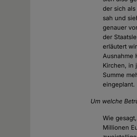
der sich al
sah und sie
genauer von 
der Staatsl
erläutert w
Ausnahme H
Kirchen, in
Summe mehr 
eingeplant.
Um welche Beträ
Wie gesagt,
Millionen E