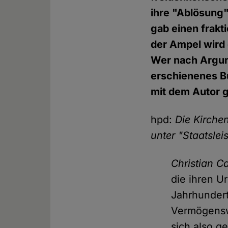
ihre "Ablösung"
gab einen frakt
der Ampel wird 
Wer nach Argum
erschienenes Bu
mit dem Autor 
hpd:
Die Kirchen
unter "Staatsle
Christian Ca
die ihren U
Jahrhundert
Vermögensw
sich also 