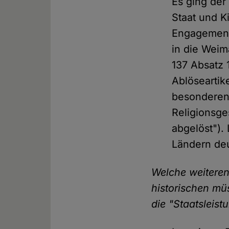
Es ging der
Staat und K
Engagement
in die Weim
137 Absatz 
Ablöseartik
besonderen 
Religionsg
abgelöst").
Ländern deu
Welche weiteren
historischen mü
die "Staatsleis