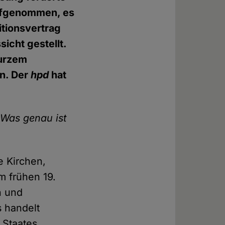
 aufgenommen, es
itionsvertrag
icht gestellt.
kurzem
en. Der
hpd
hat
. Was genau ist
e Kirchen,
m frühen 19.
n und
 handelt
Staates,