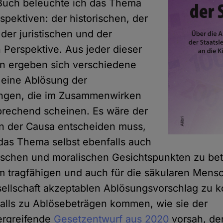
Buch beleuchte ich das Thema
spektiven: der historischen, der
 der juristischen und der
 Perspektive. Aus jeder dieser
en ergeben sich verschiedene
 eine Ablösung der
tungen, die im Zusammenwirken
prechend scheinen. Es wäre der
e in der Causa entscheiden muss,
das Thema selbst ebenfalls auch
rischen und moralischen Gesichtspunkten zu bet
 tragfähigen und auch für die säkularen Mens
sellschaft akzeptablen Ablösungsvorschlag zu 
falls zu Ablösebeträgen kommen, wie sie der
ergreifende
Gesetzentwurf aus 2020
vorsah, de