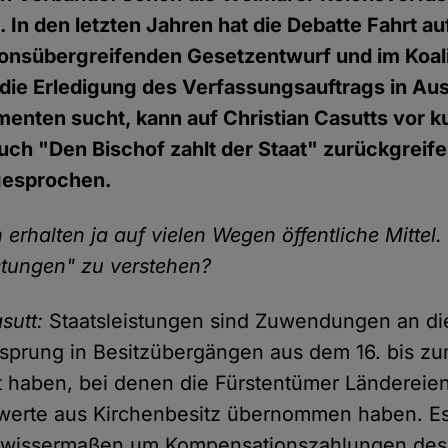
. In den letzten Jahren hat die Debatte Fahrt
ionsübergreifenden Gesetzentwurf und im Koal
die Erledigung des Verfassungsauftrags in Auss
enten sucht, kann auf Christian Casutts vor 
ch "Den Bischof zahlt der Staat" zurückgreif
gesprochen.
 erhalten ja auf vielen Wegen öffentliche Mittel
istungen" zu verstehen?
sutt:
Staatsleistungen sind Zuwendungen an di
rsprung in Besitzübergängen aus dem 16. bis zu
 haben, bei denen die Fürstentümer Ländereie
erte aus Kirchenbesitz übernommen haben. Es
gewissermaßen um Kompensationszahlungen des 