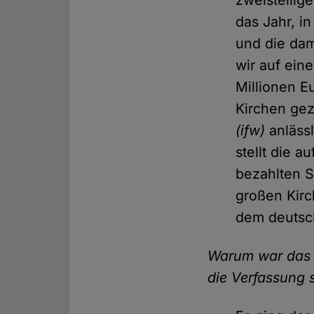
zweistellig
das Jahr, i
und die da
wir auf ein
Millionen E
Kirchen gez
(ifw)
anläss
stellt die 
bezahlten S
großen Kirc
dem deutsc
Warum war das T
die Verfassung 