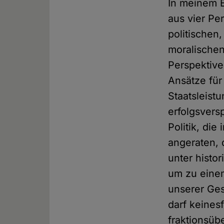
In meinem 
aus vier Per
politischen,
moralischen
Perspektiv
Ansätze für
Staatsleis
erfolgsvers
Politik, di
angeraten, 
unter histo
um zu einem
unserer Ge
darf keines
fraktionsüb