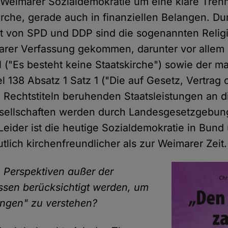
 Weimarer Sozialdemokratie um eine klare Tre
irche, gerade auch in finanziellen Belangen. Du
 von SPD und DDP sind die sogenannten Religi
arer Verfassung gekommen, darunter vor allem d
1 ("Es besteht keine Staatskirche") sowie der m
el 138 Absatz 1 Satz 1 ("Die auf Gesetz, Vertrag 
Rechtstiteln beruhenden Staatsleistungen an d
esellschaften werden durch Landesgesetzgebun
 Leider ist die heutige Sozialdemokratie in Bund
tlich kirchenfreundlicher als zur Weimarer Zeit.
 Perspektiven außer der
ssen berücksichtigt werden, um
tungen" zu verstehen?