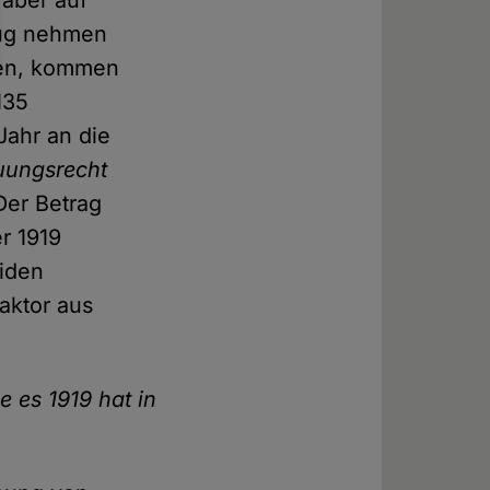
 aber auf
ezug nehmen
men, kommen
135
Jahr an die
auungsrecht
 Der Betrag
r 1919
eiden
aktor aus
 es 1919 hat in