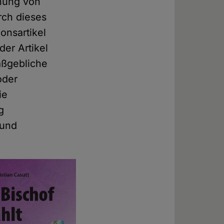
nnung von
rch dieses
onsartikel
er Artikel
aßgebliche
oder
ie
g
 und