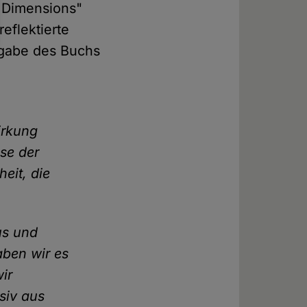
l Dimensions"
eflektierte
ngabe des Buchs
irkung
se der
eit, die
us und
aben wir es
ir
siv aus