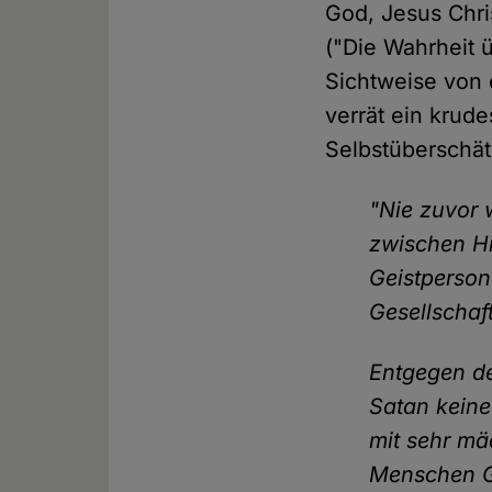
God, Jesus Chri
("Die Wahrheit ü
Sichtweise von 
verrät ein krud
Selbstüberschä
"Nie zuvor
zwischen Hi
Geistperson
Gesellschaf
Entgegen de
Satan keine
mit sehr mä
Menschen Ge