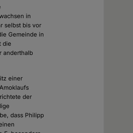
e
ewachsen in
 selbst bis vor
die Gemeinde in
t die
 anderthalb
tz einer
s Amoklaufs
ichtete der
dige
e, dass Philipp
 einen