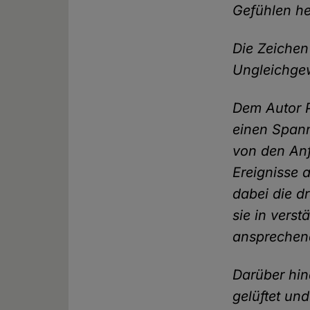
Gefühlen he
Die Zeichen
Ungleichgewi
Dem Autor P
einen Span
von den Anf
Ereignisse 
dabei die dr
sie in verst
ansprechend
Darüber hin
gelüftet un