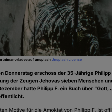
Lertnimanorladee auf unsplash
Unsplash License
 Donnerstag erschoss der 35-Jährige Philipp
ung der Zeugen Jehovas sieben Menschen un
 Dezember hatte Philipp F. ein Buch über "Gott,
ffentlicht.
en Motive für die Amoktat von Philipp F. ist offi