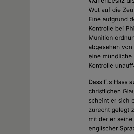
Waffenbesitz di
Wut auf die Ze
Eine aufgrund 
Kontrolle bei Ph
Munition ordnu
abgesehen von 
eine mündliche
Kontrolle unauf
Dass F.s Hass a
christlichen Gl
scheint er sich
zurecht gelegt 
mit der er sein
englischer Spra