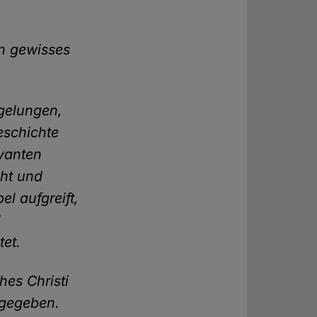
in gewisses
 gelungen,
eschichte
evanten
cht und
el aufgreift,
l
tet.
hes Christi
 gegeben.