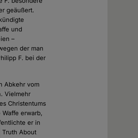
e F. besondere
r geäußert.
kündigte
affe und
ien –
 wegen der man
lipp F. bei der
en Abkehr vom
n. Vielmehr
des Christentums
e Waffe erwarb,
ntlichte er in
e Truth About