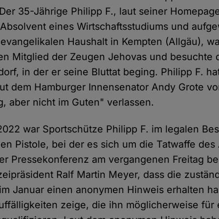
 Der 35-Jährige Philipp F., laut seiner Homepag
Absolvent eines Wirtschaftsstudiums und aufg
evangelikalen Haushalt in Kempten (Allgäu), war
ren Mitglied der Zeugen Jehovas und besuchte 
rf, in der er seine Bluttat beging. Philipp F. ha
aut dem Hamburger Innensenator Andy Grote vor
ig, aber nicht im Guten" verlassen.
022 war Sportschütze Philipp F. im legalen Besi
en Pistole, bei der es sich um die Tatwaffe de
ner Pressekonferenz am vergangenen Freitag ber
eipräsident Ralf Martin Meyer, dass die zustän
im Januar einen anonymen Hinweis erhalten hab
ffälligkeiten zeige, die ihn möglicherweise für