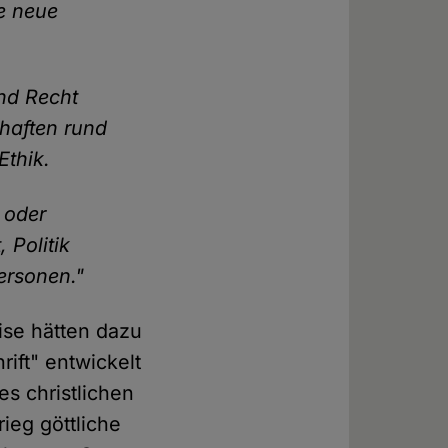
e neue
nd Recht
chaften rund
Ethik.
n oder
 Politik
ersonen."
ise hätten dazu
rift" entwickelt
s christlichen
eg göttliche