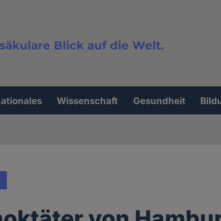
säkulare Blick auf die Welt.
extsuche
nationales
Wissenschaft
Gesundheit
Bild
moktäter von Hambu