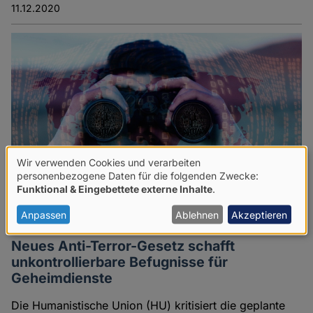
11.12.2020
Wir verwenden Cookies und verarbeiten
Verwendung
personenbezogene Daten für die folgenden Zwecke:
Funktional & Eingebettete externe Inhalte
.
von
personenbezogenen
Anpassen
Ablehnen
Akzeptieren
Daten
Neues Anti-Terror-Gesetz schafft
und
unkontrollierbare Befugnisse für
Cookies
Geheimdienste
Die Humanistische Union (HU) kritisiert die geplante