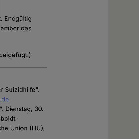
. Endgültig
vember des
beigefügt.)
 Suizidhilfe",
.de
, Dienstag, 30.
boldt-
sche Union (HU),