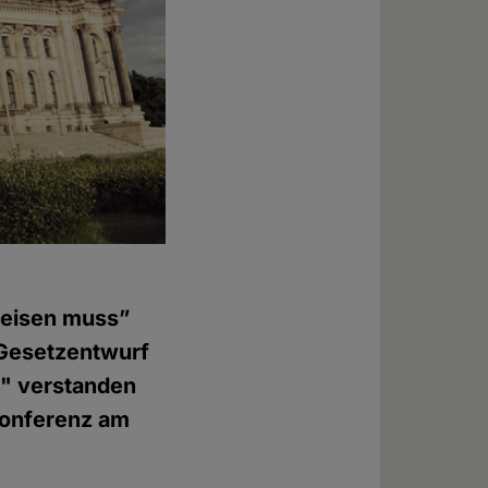
 reisen muss”
 Gesetzentwurf
g" verstanden
konferenz am