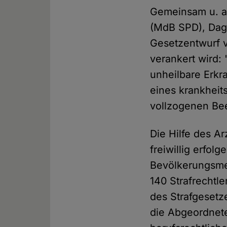
Gemeinsam u. a.
(MdB SPD), Dagm
Gesetzentwurf v
verankert wird: 
unheilbare Erk
eines krankheits
vollzogenen Be
Die Hilfe des A
freiwillig erfol
Bevölkerungsmei
140 Strafrecht
des Strafgesetz
die Abgeordnete