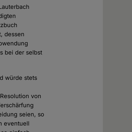
 Lauterbach
digten
etzbuch
nt, dessen
 Abwendung
s bei der selbst
d würde stets
 Resolution von
Verschärfung
eidung seien, so
h eventuell