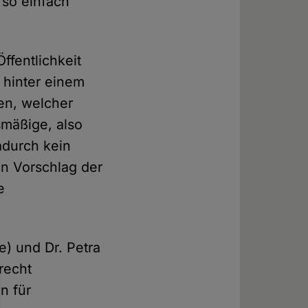
 so einfach
ffentlichkeit
 hinter einem
en, welcher
smäßige, also
adurch kein
ein Vorschlag der
e
e) und Dr. Petra
lrecht
n für