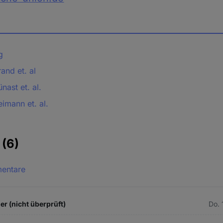
g
and et. al
nast et. al.
imann et. al.
e
(6)
mentare
er (nicht überprüft)
Do. 