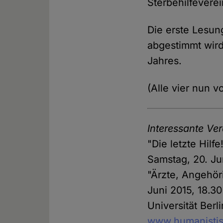
Sterbehilfevere
Die erste Lesun
abgestimmt wir
Jahres.
(Alle vier nun 
Interessante Ve
"Die letzte Hilf
Samstag, 20. Jun
"Ärzte, Angehöri
Juni 2015, 18.3
Universität Berl
www.humanistis