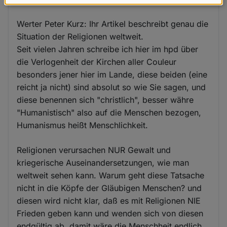
Werter Peter Kurz: Ihr
Daten
und
Werter Peter Kurz: Ihr Artikel beschreibt genau die
Cookies
Situation der Religionen weltweit.
Seit vielen Jahren schreibe ich hier im hpd über
die Verlogenheit der Kirchen aller Couleur
besonders jener hier im Lande, diese beiden (eine
reicht ja nicht) sind absolut so wie Sie sagen, und
diese benennen sich "christlich", besser währe
"Humanistisch" also auf die Menschen bezogen,
Humanismus heißt Menschlichkeit.
Religionen verursachen NUR Gewalt und
kriegerische Auseinandersetzungen, wie man
weltweit sehen kann. Warum geht diese Tatsache
nicht in die Köpfe der Gläubigen Menschen? und
diesen wird nicht klar, daß es mit Religionen NIE
Frieden geben kann und wenden sich von diesen
endgültig ab, damit wäre die Menschheit endlich