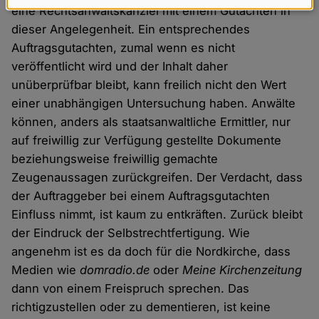
Daten
eine Rechtsanwaltskanzlei mit einem Gutachten in
dieser Angelegenheit. Ein entsprechendes
und
Auftragsgutachten, zumal wenn es nicht
Cookies
veröffentlicht wird und der Inhalt daher
unüberprüfbar bleibt, kann freilich nicht den Wert
einer unabhängigen Untersuchung haben. Anwälte
können, anders als staatsanwaltliche Ermittler, nur
auf freiwillig zur Verfügung gestellte Dokumente
beziehungsweise freiwillig gemachte
Zeugenaussagen zurückgreifen. Der Verdacht, dass
der Auftraggeber bei einem Auftragsgutachten
Einfluss nimmt, ist kaum zu entkräften. Zurück bleibt
der Eindruck der Selbstrechtfertigung. Wie
angenehm ist es da doch für die Nordkirche, dass
Medien wie
domradio.de
oder
Meine Kirchenzeitung
dann von einem Freispruch sprechen. Das
richtigzustellen oder zu dementieren, ist keine