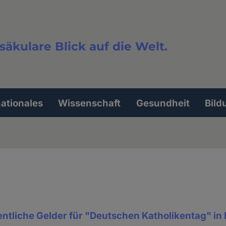
säkulare Blick auf die Welt.
extsuche
nationales
Wissenschaft
Gesundheit
Bild
fentliche Gelder für "Deutschen Katholikentag" in 