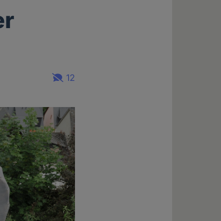
er
12