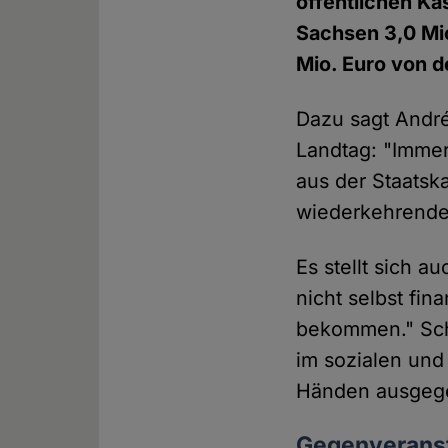
öffentlichen Ka
Sachsen 3,0 Mi
Mio. Euro von d
Dazu sagt André
Landtag: "Imme
aus der Staatska
wiederkehrende
Es stellt sich a
nicht selbst fi
bekommen." Schol
im sozialen und 
Händen ausgeg
Gegenverans