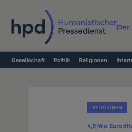
Direkt
zum
Inhalt
Der 
Vollt
Gesellschaft
Politik
Religionen
Inter
Hauptnavigation
RELIGIONEN
4,5 Mio. Euro öf