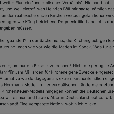
f weiter Flur, ein "unmoralisches Verhältnis". Niemand hat s
t, und weil eintraf, was Heinrich Böll mir sagte, nämlich das
ien der real existierenden Kirchen weitaus gefährlicher wirk
heologen wie Küng betriebene Dogmenkritik, habe ich sofort
rangeben müssen.
ther geändert? In der Sache nichts, die Kirchengläubigen leb
rstützung, nach wie vor wie die Maden im Speck. Was für ei
teuer, um nur ein Beispiel zu nennen? Nicht die geringste 
ahr für Jahr Milliarden für kircheneigene Zwecke eingeste
lternative wurde dagegen als extrem kirchenfeindlich einge
as Herrmann-Modell in vier europäischen Ländern eingeführt
 Kirchensteuer-Modells hingegen können die deutschen Bis
pa will es niemand haben. Aber in Deutschland lebt es fort.
tschland! Eine verspätete Nation, wohin ich blicke.