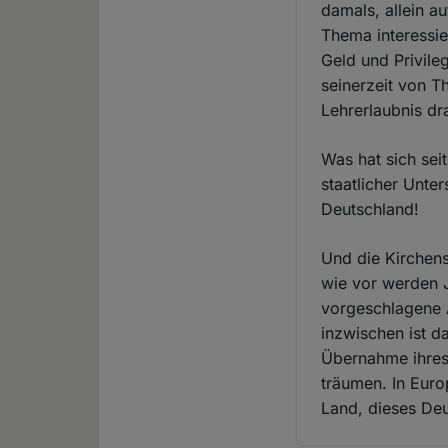
damals, allein au
Thema interessier
Geld und Privileg
seinerzeit von T
Lehrerlaubnis d
Was hat sich sei
staatlicher Unte
Deutschland!
Und die Kirchens
wie vor werden J
vorgeschlagene A
inzwischen ist d
Übernahme ihres
träumen. In Euro
Land, dieses Deu