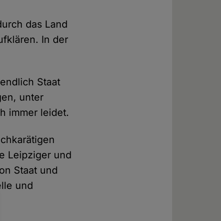
durch das Land
ufklären. In der
endlich Staat
gen, unter
h immer leidet.
ochkarätigen
le Leipziger und
von Staat und
elle und