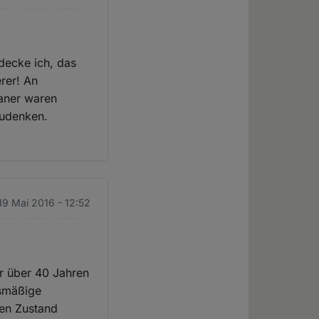
decke ich, das
erer! An
ianer waren
zudenken.
19 Mai 2016 - 12:52
or über 40 Jahren
gsmäßige
sen Zustand