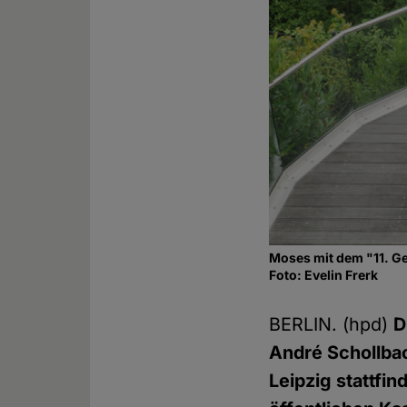
Moses mit dem "11. G
Foto: Evelin Frerk
BERLIN. (hpd)
D
André Schollbac
Leipzig stattfi