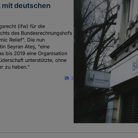
t mit deutschen
srecht (ifw) für die
richts des Bundesrechnungshofs
mic Relief". Die nun
in Seyran Ateş, "eine
s bis 2019 eine Organisation
erschaft unterstützte, ohne
r zu haben."
3