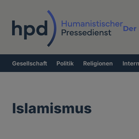
Direkt
zum
Inhalt
Der 
Vollt
Gesellschaft
Politik
Religionen
Inter
Hauptnavigation
Islamismus