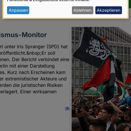
von
personenbezogenen
Anpassen
Ablehnen
Akzeptieren
Daten
und
amismus-Monitor
Cookies
t unter Iris Spranger (SPD) hat
öffentlicht.&nbsp;Er soll
enen. Der Bericht verbindet eine
lin mit einer Darstellung
es. Kurz nach Erscheinen kam
er extremistischer Akteure und
erden die juristischen Risiken
verlagert. Einer wirksamen