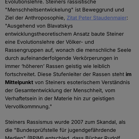
Evolutionslehre. Steiners rassistische
"Menschheitsentwickelung" ist Beweggrund und
Ziel der Anthroposophie,
Zitat Peter Staudenmaier
:
"Ausgehend von Blavatskys
entwicklungstheoretischem Ansatz baute Steiner
eine Evolutionslehre der Völker- und
Rassengruppen auf, wonach die menschliche Seele
durch aufeinanderfolgende Verkörperungen in
immer ‘höheren’ Rassen geistig wie leiblich
fortschreitet. Diese Stufenleiter der Rassen steht
im
Mittelpunkt
von Steiners esoterischem Verständnis
der Gesamtentwicklung der Menschheit, vom
Verhaftetsein in der Materie hin zur geistigen
Vervollkommnung."
Steiners Rassismus wurde 2007 zum Skandal, als
die "Bundesprüfstelle für jugendgefährdende
Medien" (BPjM) entschied, dass Bücher Rudolf