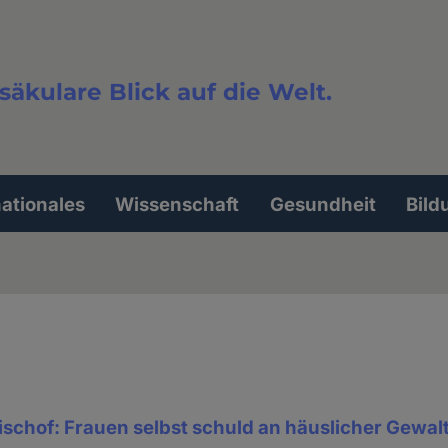
säkulare Blick auf die Welt.
extsuche
nationales
Wissenschaft
Gesundheit
Bild
schof: Frauen selbst schuld an häuslicher Gewal