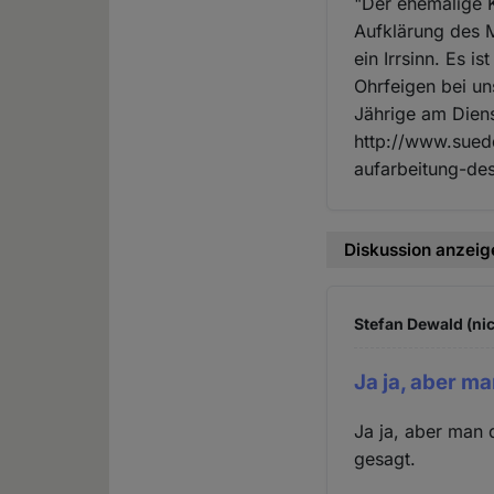
"Der ehemalige 
Aufklärung des M
ein Irrsinn. Es i
Ohrfeigen bei un
Jährige am Dien
http://www.sued
aufarbeitung-de
Diskussion anzeig
Stefan Dewald (nic
Ja ja, aber ma
Ja ja, aber man 
gesagt.