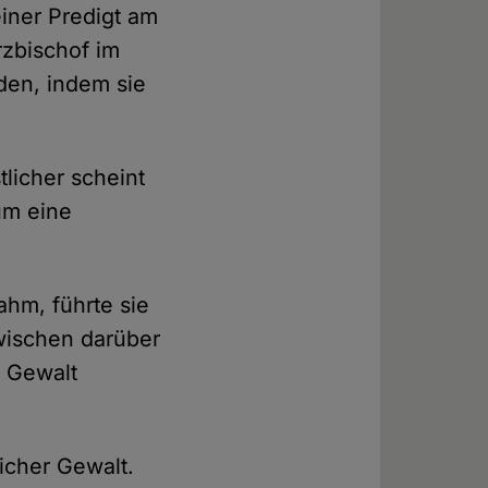
iner Predigt am
rzbischof im
den, indem sie
licher scheint
um eine
hm, führte sie
wischen darüber
r Gewalt
icher Gewalt.