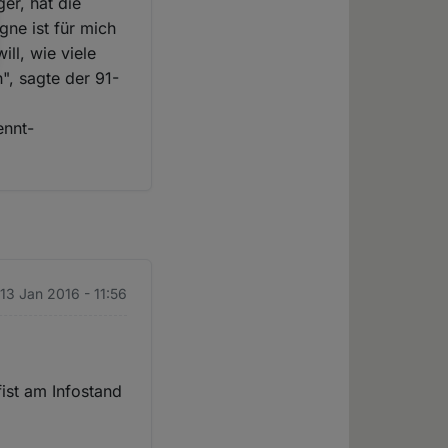
er, hat die
ne ist für mich
ill, wie viele
", sagte der 91-
ennt-
 13 Jan 2016 - 11:56
fist am Infostand