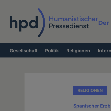
Direkt
zum
Inhalt
Der 
Vollt
Gesellschaft
Politik
Religionen
Inter
Hauptnavigation
RELIGIONEN
Spanischer Erzbi