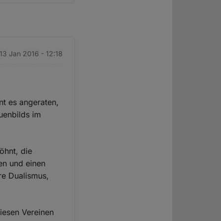
 13 Jan 2016 - 12:18
nt es angeraten,
uenbilds im
öhnt, die
en und einen
re Dualismus,
diesen Vereinen