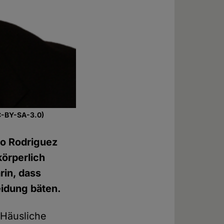
CC-BY-SA-3.0)
io Rodriguez
körperlich
rin, dass
eidung bäten.
"Häusliche