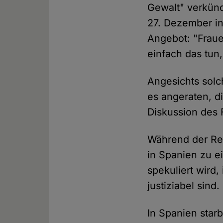
Gewalt" verkünd
27. Dezember in
Angebot: "Fraue
einfach das tun
Angesichts solc
es angeraten, d
Diskussion des 
Während der Res
in Spanien zu e
spekuliert wird
justiziabel sind.
In Spanien star