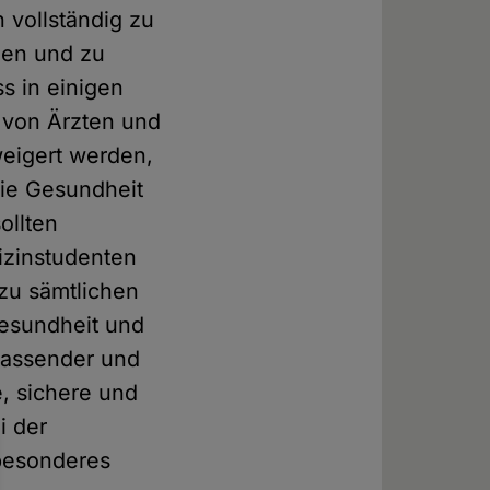
 vollständig zu
gen und zu
s in einigen
 von Ärzten und
weigert werden,
die Gesundheit
ollten
izinstudenten
 zu sämtlichen
Gesundheit und
mfassender und
, sichere und
i der
 besonderes