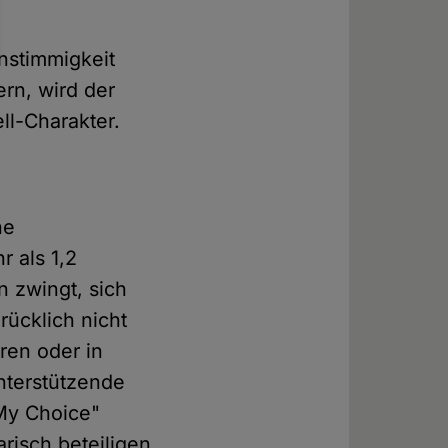
nstimmigkeit
ern, wird der
ll-Charakter.
ne
r als 1,2
 zwingt, sich
rücklich nicht
ren oder in
nterstützende
 My Choice"
arisch beteiligen