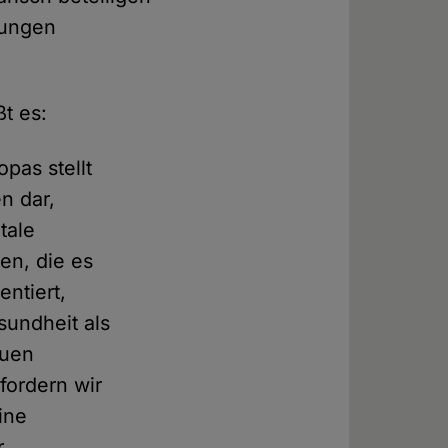
hungen
t es:
pas stellt
n dar,
tale
en, die es
ntiert,
undheit als
auen
fordern wir
ine
r