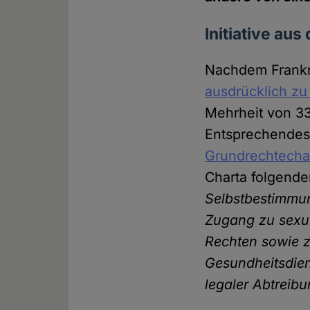
Initiative au
Nachdem Frankre
ausdrücklich zu
Mehrheit von 3
Entsprechendes 
Grundrechtecha
Charta folgend
Selbstbestimmun
Zugang zu sexue
Rechten sowie 
Gesundheitsdien
legaler Abtreibu