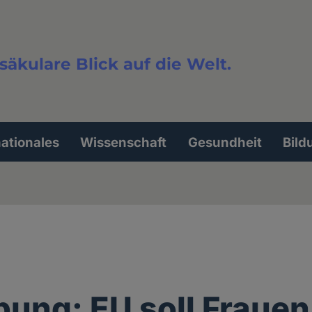
säkulare Blick auf die Welt.
extsuche
nationales
Wissenschaft
Gesundheit
Bild
bung: EU soll Frauen