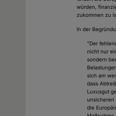
würden, finanzi
zukommen zu la
In der Begründu
"Der fehlen
nicht nur e
sondern bed
Belastungen
sich am wen
dass Abtre
Luxusgut ge
unsicheren 
die Europäi
Maßnahme vo