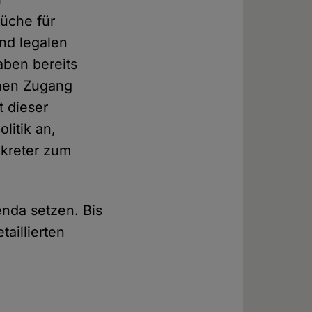
rüche für
nd legalen
aben bereits
inen Zugang
t dieser
litik an,
nkreter zum
nda setzen. Bis
aillierten