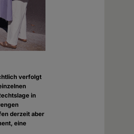
htlich verfolgt
 einzelnen
Rechtslage in
trengen
fen derzeit aber
ent, eine