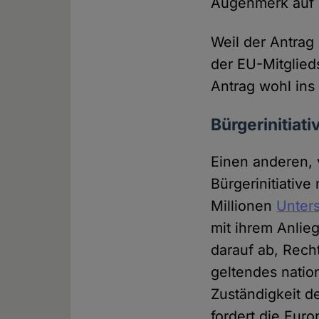
Augenmerk auf g
Weil der Antrag
der EU-Mitglied
Antrag wohl ins
Bürgerinitiat
Einen anderen, 
Bürgerinitiativ
Millionen
Unter
mit ihrem Anlie
darauf ab, Rech
geltendes natio
Zuständigkeit d
fordert die Euro