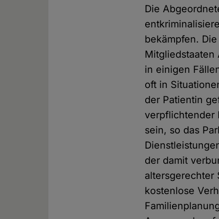
Die Abgeordnete
entkriminalisie
bekämpfen. Die 
Mitgliedstaaten
in einigen Fäll
oft in Situatio
der Patientin g
verpflichtender
sein, so das Pa
Dienstleistunge
der damit verbu
altersgerechter
kostenlose Verh
Familienplanung