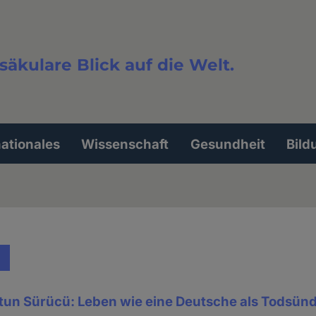
säkulare Blick auf die Welt.
extsuche
nationales
Wissenschaft
Gesundheit
Bild
un Sürücü: Leben wie eine Deutsche als Todsünde