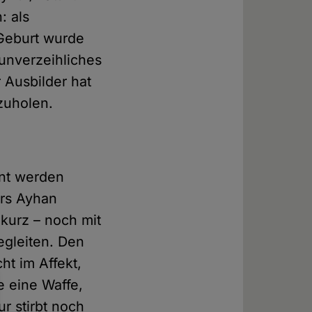
: als
 Geburt wurde
 unverzeihliches
 Ausbilder hat
hzuholen.
nnt werden
ers Ayhan
i kurz – noch mit
egleiten. Den
ht im Affekt,
e eine Waffe,
ur stirbt noch