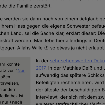
de die Familie zerstört.
e werden sie dann noch von einem tiefgläubig
n ihrem Hass gegen die eigene Schwester befeu
hen Land, sei die Sache klar, erklärt dieser: D
straft werden. Man lebe hier allerdings in Deu
gegen Allahs Wille (!) so etwas ja nicht erlaubt 
In der
sehr sehenswerten Doku
ahr konnte
2017
, in der Matthias Deiß und 
atz von "
Nur
aufwendig das spätere Schicksal
roßen
Beteiligten recherchieren, wird
vorweisen,
ch ändern
der älteste der beschuldigten 
ediathek ist
interviewt, der sich mit dem zw
s nur!)
noch
weiterer strafrechtlicher Verfol