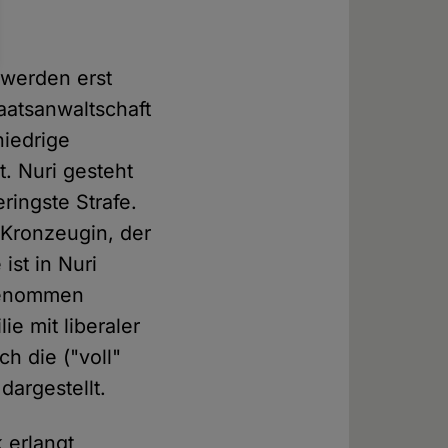
 werden erst
taatsanwaltschaft
niedrige
. Nuri gesteht
eringste Strafe.
r Kronzeugin, der
ist in Nuri
fgenommen
e mit liberaler
h die ("voll"
dargestellt.
 erlangt