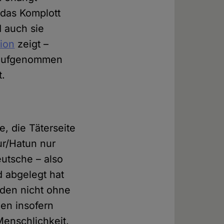
 das Komplott
 auch sie
ion
zeigt –
 aufgenommen
t.
, die Täterseite
ur/Hatun nur
eutsche – also
d abgelegt hat
rden nicht ohne
nen insofern
enschlichkeit,