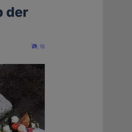
b der
18