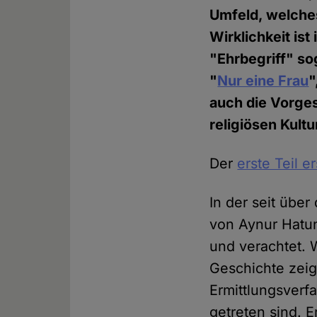
Umfeld, welches
Wirklichkeit ist
"Ehrbegriff" so
"
Nur eine Frau
"
auch die Vorges
religiösen Kult
Der
erste Teil e
In der seit über
von Aynur Hatun
und verachtet. 
Geschichte zeigt
Ermittlungsverf
getreten sind. 