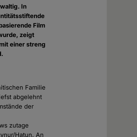
waltig. In
ntitätsstiftende
basierende Film
wurde, zeigt
mit einer streng
d.
itischen Familie
efst abgelehnt
Umstände der
ews zutage
 Aynur/Hatun. An