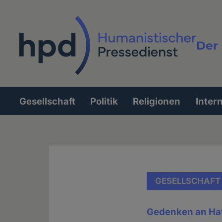
Direkt
zum
Inhalt
Der 
Vollt
Gesellschaft
Politik
Religionen
Inter
Hauptnavigation
GESELLSCHAFT
Gedenken an Hat