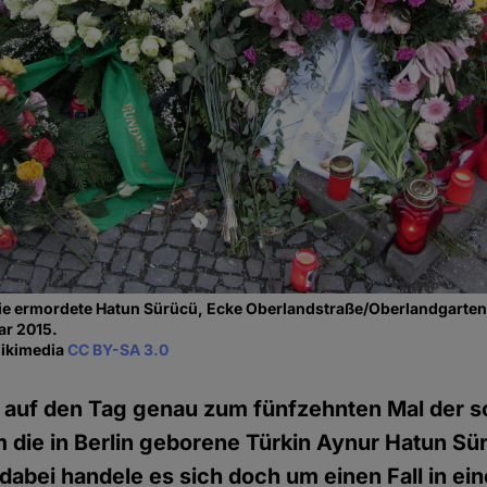
ie ermordete Hatun Sürücü, Ecke Oberlandstraße/Oberlandgarten.
ar 2015.
Wikimedia
CC BY-SA 3.0
ch auf den Tag genau zum fünfzehnten Mal der 
 die in Berlin geborene Türkin Aynur Hatun S
, dabei handele es sich doch um einen Fall in e