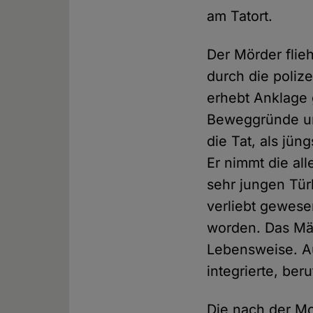
am Tatort.
Der Mörder flie
durch die polize
erhebt Anklage 
Beweggründe un
die Tat, als jüng
Er nimmt die all
sehr jungen Tür
verliebt gewese
worden. Das Mäd
Lebensweise. Au
integrierte, ber
Die nach der Mo