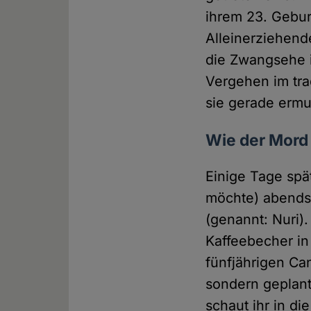
ihrem 23. Geburt
Alleinerziehend
die Zwangsehe i
Vergehen im tra
sie gerade ermut
Wie der Mord
Einige Tage spä
möchte) abends
(genannt: Nuri).
Kaffeebecher in
fünfjährigen Can
sondern geplant
schaut ihr in di