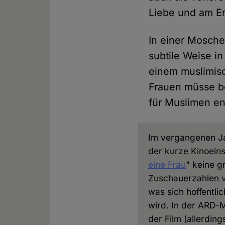
Liebe und am En
In einer Mosche
subtile Weise i
einem muslimisc
Frauen müsse be
für Muslimen ent
Im vergangenen J
der kurze Kinoeins
eine Frau
" keine g
Zuschauerzahlen 
was sich hoffentli
wird. In der ARD-M
der Film (allerding