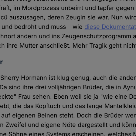
 Kraft, im Mordprozess unbeirrt und tapfer gegen
ücü auszusagen, deren Zeugin sie war. Nun wird
t und bedroht und muss – wie
diese Dokumentat
Wohnort ändern und ins Zeugenschutzprogramm
h ihre Mutter anschließt. Mehr Tragik geht nich
r
 Sherry Hormann ist klug genug, auch die andere
a sind ihre drei volljährigen Brüder, die in Ayn
eckte" Frau sehen. Eben weil sie ja "wie eine D
lebt, die das Kopftuch und das lange Mantelklei
e auf eigenen Beinen steht. Doch die Brüder we
en Zweifel und eigene Nöte dargestellt und kön
ene Söhne eines Systems erscheinen, welches M