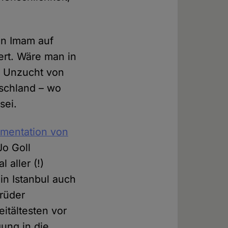
en Imam auf
ert. Wäre man in
ie Unzucht von
tschland – wo
sei.
mentation von
Jo Goll
 aller (!)
 in Istanbul auch
Brüder
eitältesten vor
gung in die