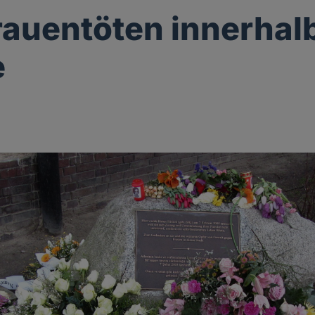
auentöten innerhal
e