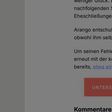
weniger Glück.
nachfolgenden 
Eheschließungen
Arango entschul
obwohl ihm selbs
Um seinen Fehle
erneut mit der 
bereits,
etwa ei
Kommentar