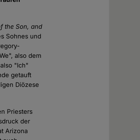
of the Son, and
es Sohnes und
regory-
"We", also dem
also "Ich"
nde getauft
digen Diözese
n Priesters
sdruck der
t Arizona