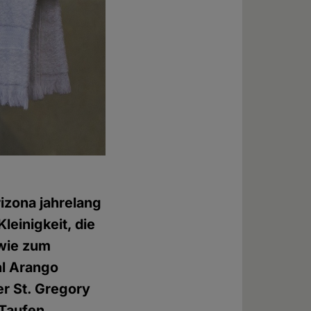
izona jahrelang
leinigkeit, die
 wie zum
hl Arango
er St. Gregory
 Taufen