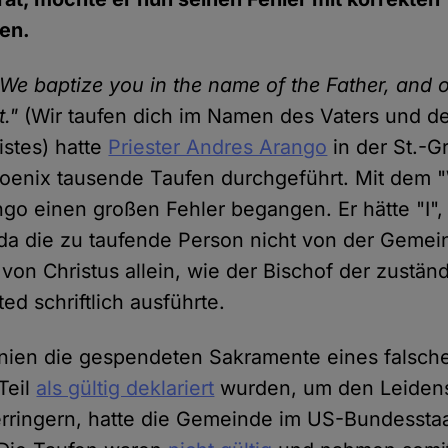
en.
"We baptize you in the name of the Father, and 
t."
(Wir taufen dich im Namen des Vaters und d
istes) hatte
Priester Andres Arango
in der St.-G
oenix tausende Taufen durchgeführt. Mit dem 
ngo einen großen Fehler begangen. Er hätte "I", 
a die zu taufende Person nicht von der Gemei
von Christus allein, wie der Bischof der zustän
d schriftlich ausführte.
ien die gespendeten Sakramente eines falsche
Teil
als gültig deklariert
wurden, um den Leiden
rringern, hatte die Gemeinde im US-Bundesstaa