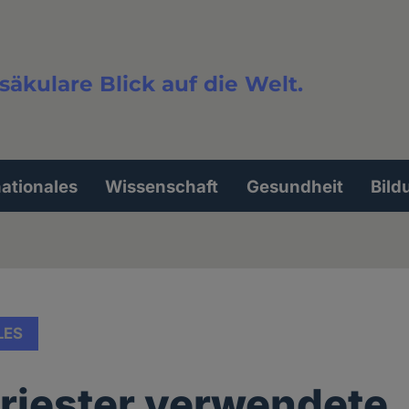
säkulare Blick auf die Welt.
extsuche
nationales
Wissenschaft
Gesundheit
Bild
LES
riester verwendete