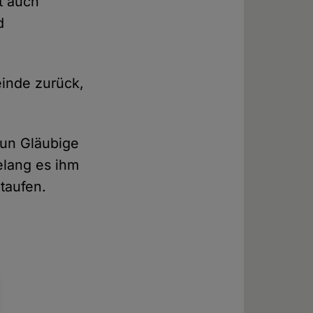
t auch
d
einde zurück,
nun Gläubige
elang es ihm
 taufen.