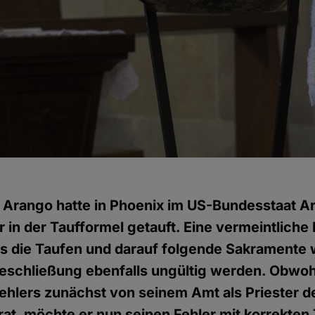
 Arango hatte in Phoenix im US-Bundesstaat Ar
 in der Taufformel getauft. Eine vermeintliche K
ss die Taufen und darauf folgende Sakramente
heschließung ebenfalls ungültig werden. Obwo
hlers zunächst von seinem Amt als Priester d
at, möchte er nun seinen Fehler mit korrekten