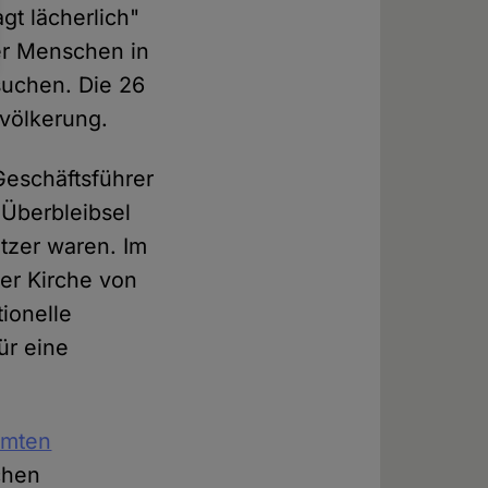
gt lächerlich"
der Menschen in
suchen. Die 26
evölkerung.
Geschäftsführer
 Überbleibsel
itzer waren. Im
der Kirche von
ionelle
ür eine
amten
chen