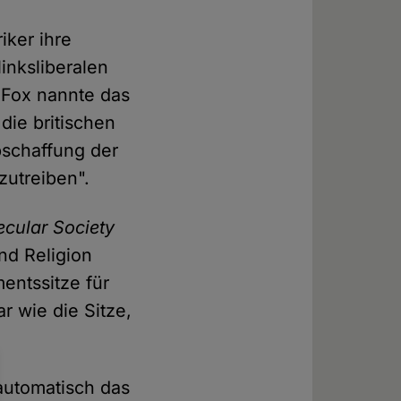
iker ihre
linksliberalen
 Fox nannte das
die britischen
bschaffung der
zutreiben".
ecular Society
und Religion
mentssitze für
r wie die Sitze,
 automatisch das