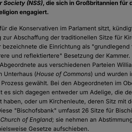
r Society
(NSS)
, die sich in Großbritannien für
eligion engagiert.
für die Konservativen im Parlament sitzt, kündi
 zur Abschaffung der traditionellen Sitze für Ki
r bezeichnete die Einrichtung als "grundlegend 
irere und reflektiertere" Besetzung der Kammer.
 Abgeordnete aus verschiedenen Parteien William
im Unterhaus (
House of Commons
) und wurden 
 Prozess gewählt. Bei den Abgeordneten im Ob
lt es sich dagegen entweder um Adelige, die de
gt haben, oder um Kirchenleute, deren Sitz mit
Diese "Bischofsbank" umfasst 26 Sitze für Bisch
r
Church of England
; sie nehmen an Abstimmung
pielsweise Gesetze aufschieben.