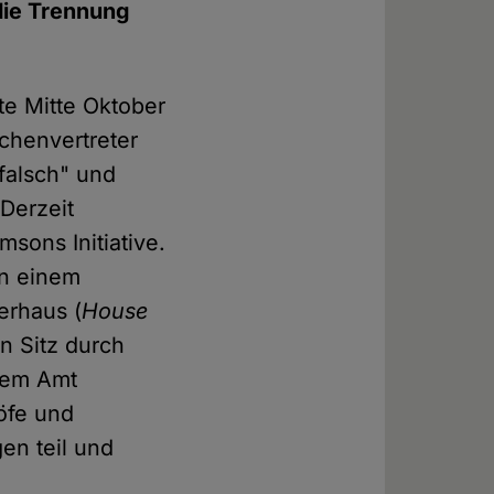
 die Trennung
gte Mitte Oktober
rchenvertreter
falsch" und
 Derzeit
sons Initiative.
in einem
erhaus (
House
n Sitz durch
 dem Amt
öfe und
en teil und