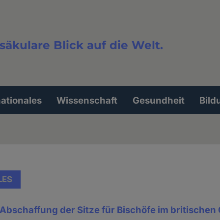
säkulare Blick auf die Welt.
extsuche
nationales
Wissenschaft
Gesundheit
Bild
LES
rt Abschaffung der Sitze für Bischöfe im britische