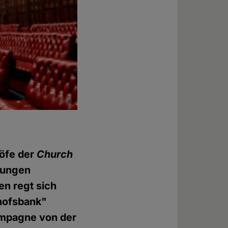
höfe der
Church
mungen
en regt sich
chofsbank"
Kampagne von der