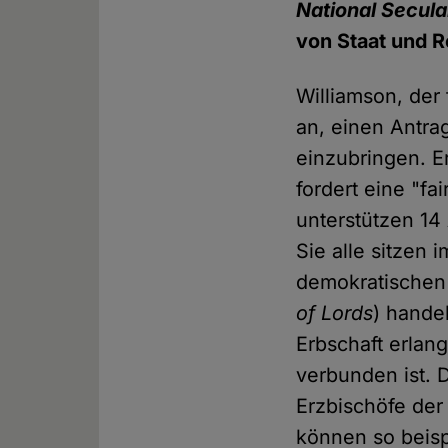
National Secula
von Staat und R
Williamson, der 
an, einen Antrag
einzubringen. E
fordert eine "fa
unterstützen 14
Sie alle sitzen 
demokratischen
of Lords
) hande
Erbschaft erlan
verbunden ist. 
Erzbischöfe de
können so beis