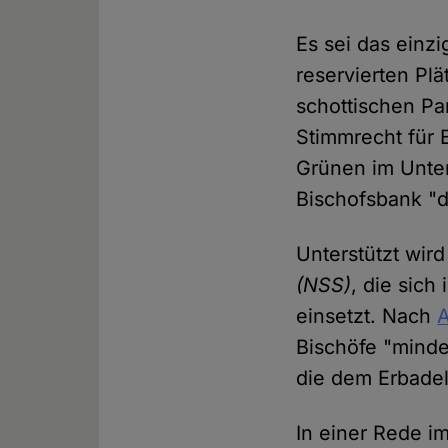
Es sei das einz
reservierten Plät
schottischen Pa
Stimmrecht für B
Grünen im Unter
Bischofsbank "d
Unterstützt wir
(NSS)
, die sich
einsetzt. Nach
A
Bischöfe "mindes
die dem Erbadel
In einer Rede i