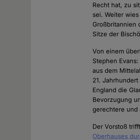
Recht hat, zu si
sei. Weiter wie
Großbritannien 
Sitze der Bisch
Von einem überh
Stephen Evans: 
aus dem Mittelal
21. Jahrhundert
England die Gla
Bevorzugung un
gerechtere und
Der Vorstoß trif
Oberhauses dur