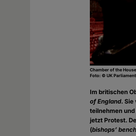
Chamber of the House
Foto: © UK Parliamen
Im britischen Ob
of England
. Si
teilnehmen und 
jetzt Protest. 
(
bishops’ benc