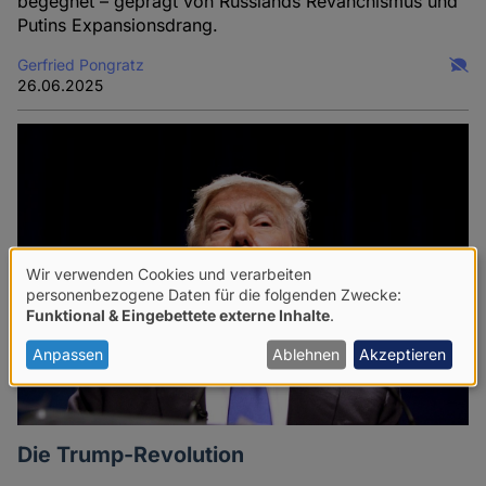
begegnet – geprägt von Russlands Revanchismus und
Putins Expansionsdrang.
Gerfried Pongratz
26.06.2025
Wir verwenden Cookies und verarbeiten
Verwendung
personenbezogene Daten für die folgenden Zwecke:
Funktional & Eingebettete externe Inhalte
.
von
personenbezogenen
Anpassen
Ablehnen
Akzeptieren
Daten
und
Cookies
Die Trump-Revolution