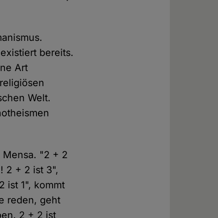
umanismus.
istiert bereits.
ine Art
religiösen
schen Welt.
onotheismen
r Mensa. "2 + 2
 2 + 2 ist 3",
2 ist 1", kommt
e reden, geht
en. 2 + 2 ist