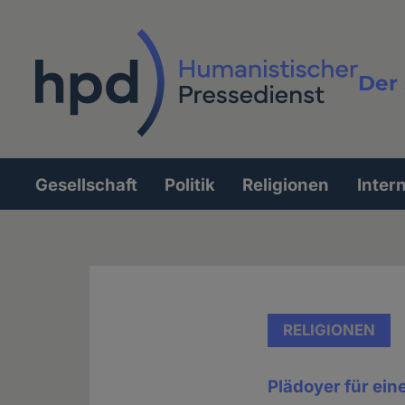
Direkt
zum
Inhalt
Der 
Vollt
Gesellschaft
Politik
Religionen
Inter
Hauptnavigation
RELIGIONEN
Plädoyer für ei