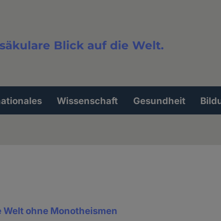
säkulare Blick auf die Welt.
extsuche
nationales
Wissenschaft
Gesundheit
Bild
ne Welt ohne Monotheismen