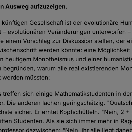
en Ausweg aufzuzeigen.
r künftigen Gesellschaft ist der evolutionäre H
 – evolutionären Veränderungen unterworfen – ex
e einen Vorschlag zur Diskussion stellen, der e
wischenschritt werden könnte: eine Möglichkeit 
n heutigem Monotheismus und einer humanisti
ch begründen, warum alle real existierenden M
t werden müssten:
Es treffen sich einige Mathematikstudenten in de
ner. Die anderen lachen geringschätzig. "Quatsch!
hste sicher. Er erntet Kopfschütteln. "Nein, 2 + 
itten Studenten. Als sie sich immer mehr in Rag
ofessor dazwischen: "Nein, ihr alle liegt daneb