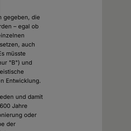
n gegeben, die
rden – egal ob
einzelnen
setzen, auch
 Es müsste
nur "B") und
eistische
en Entwicklung.
hieden und damit
.600 Jahre
ionierung oder
be der