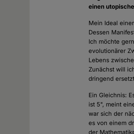
einen utopisch
Mein Ideal eine
Dessen Manifest
Ich möchte gern
evolutionärer Z
Lebens zwische
Zunächst will i
dringend ersetz
Ein Gleichnis: 
ist 5", meint ei
war sich der näc
es von einem dr
der Mathematikpr