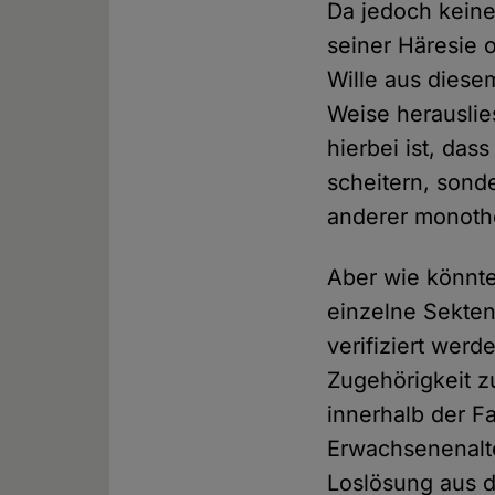
Da jedoch keine
seiner Häresie 
Wille aus diese
Weise herauslie
hierbei ist, da
scheitern, sond
anderer monothe
Aber wie könnten
einzelne Sekten
verifiziert wer
Zugehörigkeit zu
innerhalb der Fa
Erwachsenenalte
Loslösung aus d