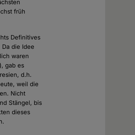
ächsten
chst früh
hts Definitives
. Da die Idee
lich waren
), gab es
resien, d.h.
ute, weil die
en. Nicht
nd Stängel, bis
kten dieses
n.