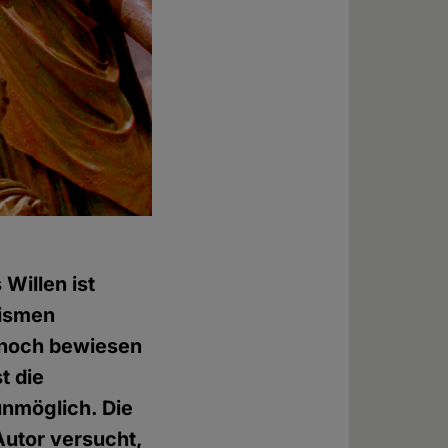
 Willen ist
eismen
, noch bewiesen
t die
unmöglich. Die
Autor versucht,