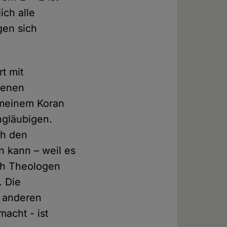
ich alle
gen sich
rt mit
genen
n meinem Koran
ngläubigen.
ch den
n kann – weil es
ich Theologen
. Die
r anderen
acht - ist