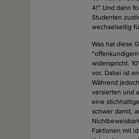
4!" Und dann fol
Studenten zusti
wechselseitig f
Was hat diese Ge
"offenkundigem 
widerspricht. 1
vor. Dabei ist 
Während jedoch 
versierten und 
eine stichhaltig
schwer damit, a
Nichtbeweisbark
Faktionen mit i