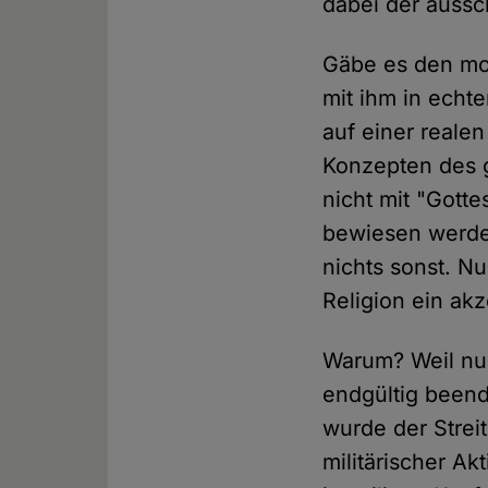
dabei der auss
Gäbe es den mon
mit ihm in echt
auf einer reale
Konzepten des 
nicht mit "Gotte
bewiesen werden
nichts sonst. N
Religion ein akz
Warum? Weil nur 
endgültig beend
wurde der Strei
militärischer A