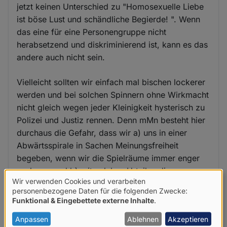
jetzt keinen Unterschied zu "Homosexuelle Liebe
ist böse Lust und schändliche Begierde! ". Wenn
das eine für eine Personengruppe nicht
herabsetzend und diskriminierend ist, kann es das
andere auch nicht sein.
Vielleicht sollten wir einfach mal bischen lockerer
werden und bei solchen Spinnern ohne Wirkmacht
nicht gleich wegen jeder Kleinigkeit hysterisch zu
Polizei und Justiz rennen. Denn mMn besteht hier
durchaus die Gefahr, dass wir a) uns in einer
Abwärtsspirale in Sachen Meinungsfreiheit
begeben, wenn wir die Spielräume immer enger
auslegen und b) mit solchen Urteilen die
Wir verwenden Cookies und verarbeiten
tatsächliche Hassrede und Diskrimimierung
Verwendung
personenbezogene Daten für die folgenden Zwecke:
trivialisieren.
Funktional & Eingebettete externe Inhalte
.
von
personenbezogenen
Anpassen
Ablehnen
Akzeptieren