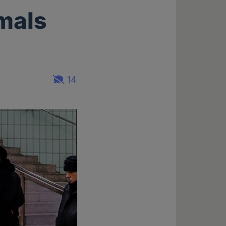
emals
14