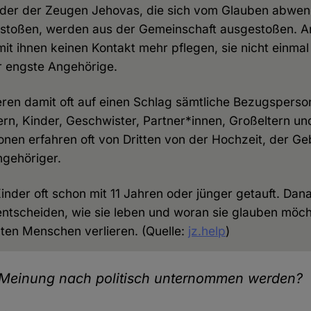
ieder der Zeugen Jehovas, die sich vom Glauben abwe
erstoßen, werden aus der Gemeinschaft ausgestoßen. 
it ihnen keinen Kontakt mehr pflegen, sie nicht einma
ür engste Angehörige.
ieren damit oft auf einen Schlag sämtliche Bezugsperso
ern, Kinder, Geschwister, Partner*innen, Großeltern u
nen erfahren oft von Dritten von der Hochzeit, der G
ngehöriger.
nder oft schon mit 11 Jahren oder jünger getauft. Dan
 entscheiden, wie sie leben und woran sie glauben möcht
ebten Menschen verlieren. (Quelle:
jz.help
)
r Meinung nach politisch unternommen werden?