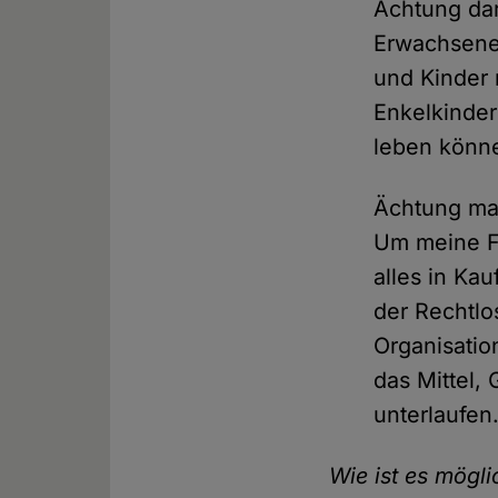
Ächtung dar
Erwachsenen.
und Kinder 
Enkelkinder
leben könn
Ächtung mac
Um meine Fa
alles in Kau
der Rechtlos
Organisatio
das Mittel,
unterlaufen
Wie ist es mögl