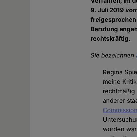
Verfahren, im 
9. Juli 2019 vo
freigesprochen
Berufung angeme
rechtskräftig.
Sie bezeichnen
Regina Spies
meine Kriti
rechtmäßig 
anderer staa
Commissio
Untersuchun
worden war.