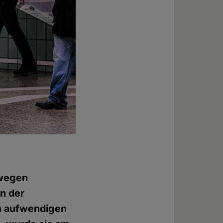
 wegen
n der
m aufwendigen