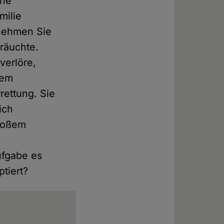
ene
milie
 nehmen Sie
bräuchte.
 verlöre,
nem
rettung. Sie
ich
großem
fgabe es
ptiert?