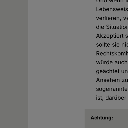
Und wenn M
Lebensweise
verlieren, 
die Situatio
Akzeptiert s
sollte sie 
Rechtskomit
würde auch 
geächtet und
Ansehen zu 
sogenannte
ist, darübe
Ächtung: