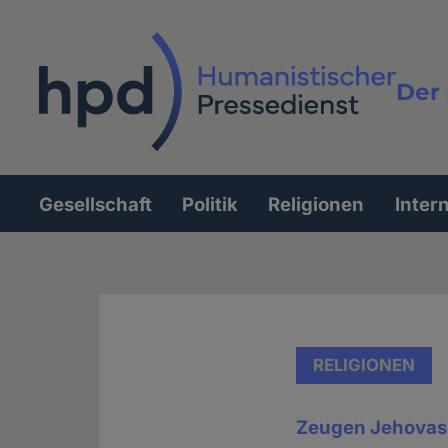
Direkt
zum
Inhalt
Der 
Vollt
Gesellschaft
Politik
Religionen
Inter
Hauptnavigation
RELIGIONEN
Zeugen Jehovas: