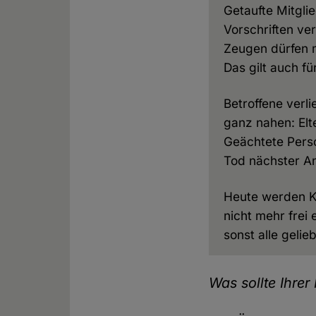
Getaufte Mitgl
Vorschriften v
Zeugen dürfen m
Das gilt auch f
Betroffene verl
ganz nahen: Elt
Geächtete Perso
Tod nächster A
Heute werden Ki
nicht mehr frei
sonst alle geli
Was sollte Ihre