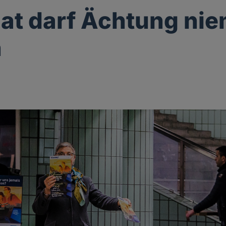
aat darf Ächtung ni
n