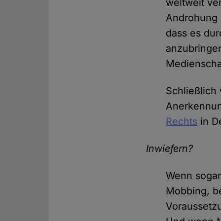
weltweit ve
Androhung r
dass es dur
anzubringen
Medienscha
Schließlich
Anerkennun
Rechts
in D
Inwiefern?
Wenn sogar
Mobbing, be
Voraussetzu