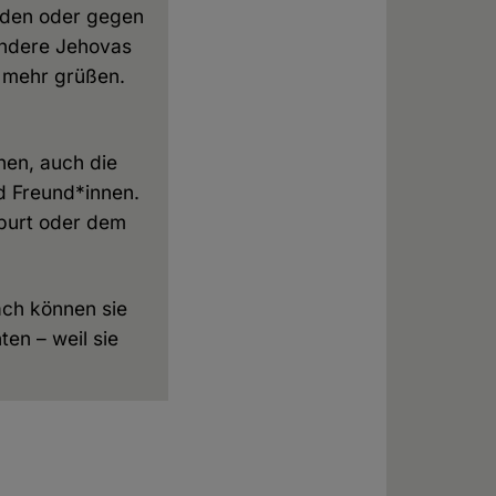
nden oder gegen
Andere Jehovas
l mehr grüßen.
nen, auch die
nd Freund*innen.
eburt oder dem
ach können sie
en – weil sie