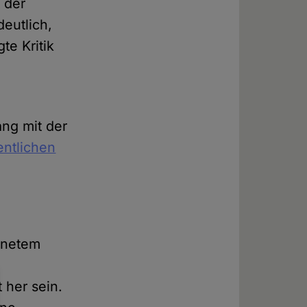
 der
eutlich,
te Kritik
ang mit der
entlichen
dnetem
 her sein.