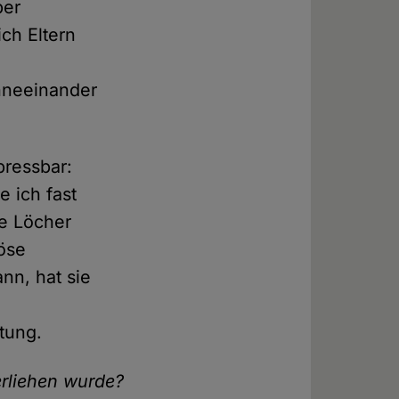
ber
ich Eltern
hneeinander
pressbar:
 ich fast
ze Löcher
iöse
nn, hat sie
htung.
erliehen wurde?