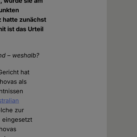
, wurde sie am
punkten
 hatte zunächst
 ist das Urteil
nd – weshalb?
Gericht hat
hovas als
nntnissen
tralian
elche zur
 eingesetzt
ehovas