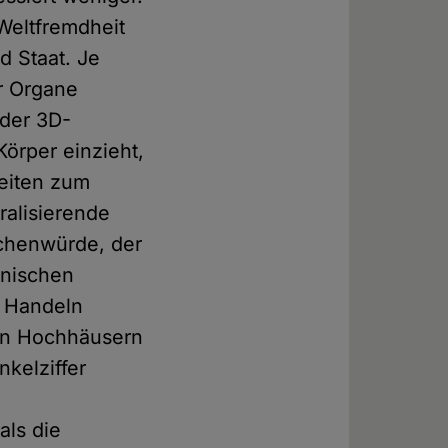
Weltfremdheit
 Staat. Je
r Organe
 der 3D-
Körper einzieht,
heiten zum
alisierende
schenwürde, der
inischen
m Handeln
on Hochhäusern
kelziffer
als die