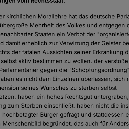
lungen vom Rechtsstaat.
der kirchlichen Morallehre hat das deutsche Par
 übergroße Mehrheit des Volkes und entgegen 
enachbarter Staaten ein Verbot der "organisiert
d damit erheblich zur Verwirrung der Geister b
chts der fatalen Aussichten seiner Erkrankung 
 selbst aktiv bestimmen zu wollen, der verstoß
Parlamentarier gegen die "Schöpfungsordnung"
haben es nicht dem Einzelnen überlassen, sich m
mension seines Wunsches zu sterben selbst
tzen, haben ein hohes Rechtsgut untergraben,
g zum Sterben einschließt, haben nicht die ins
hochbetagter Bürger gefragt und stattdessen e
n Menschenbild begründet, das auch für Ander