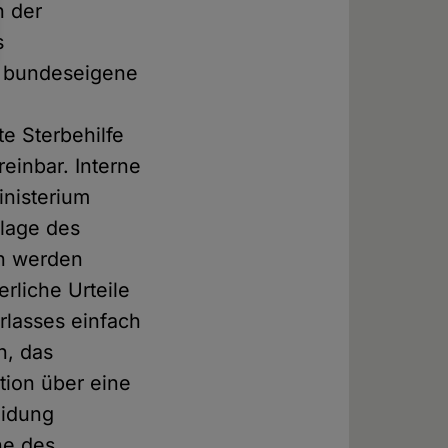
h der
s
s bundeseigene
te Sterbehilfe
reinbar. Interne
inisterium
Klage des
en werden
rliche Urteile
rlasses einfach
n, das
tion über eine
eidung
ne des