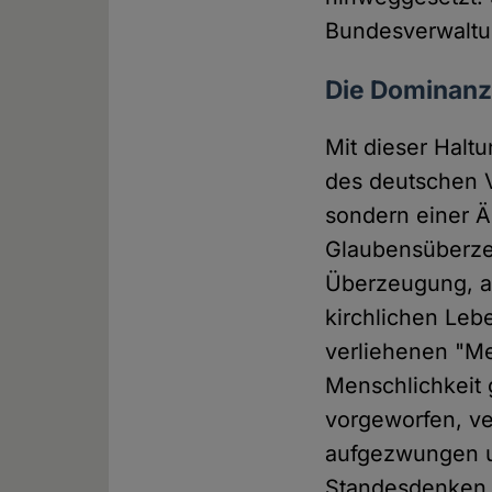
Bundesverwaltun
Die Dominanz
Mit dieser Halt
des deutschen V
sondern einer Ä
Glaubensüberzeu
Überzeugung, au
kirchlichen Leb
verliehenen "M
Menschlichkeit 
vorgeworfen, v
aufgezwungen un
Standesdenken u