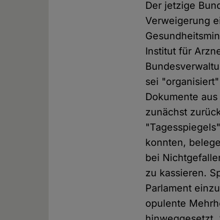
Der jetzige Bun
Verweigerung e
Gesundheitsmini
Institut für Arz
Bundesverwaltun
sei "organisiert
Dokumente aus d
zunächst zurück
"Tagesspiegels
konnten, belege
bei Nichtgefall
zu kassieren. S
Parlament einzu
opulente Mehrhe
hinweggesetzt. 