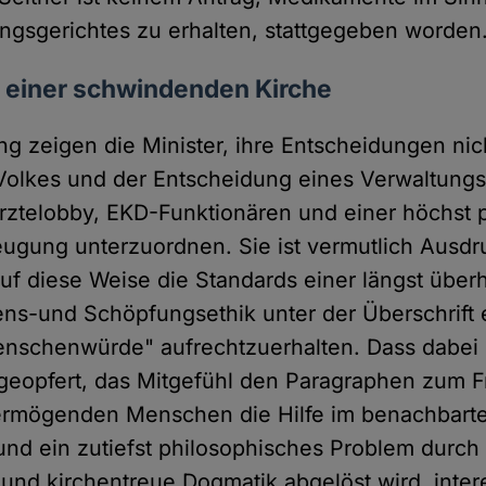
gsgerichtes zu erhalten, stattgegeben worden
 einer schwindenden Kirche
ung zeigen die Minister, ihre Entscheidungen ni
olkes und der Entscheidung eines Verwaltungs
rztelobby, EKD-Funktionären und einer höchst 
gung unterzuordnen. Sie ist vermutlich Ausdr
f diese Weise die Standards einer längst über
ens-und Schöpfungsethik unter der Überschrift 
enschenwürde" aufrechtzuerhalten. Dass dabei 
geopfert, das Mitgefühl den Paragraphen zum F
ermögenden Menschen die Hilfe im benachbart
d ein zutiefst philosophisches Problem durch 
nd kirchentreue Dogmatik abgelöst wird, intere