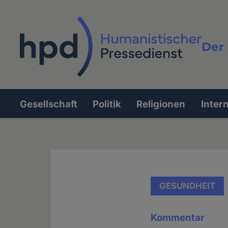
Direkt
zum
Inhalt
Der 
Vollt
Gesellschaft
Politik
Religionen
Inter
Hauptnavigation
GESUNDHEIT
Kommentar