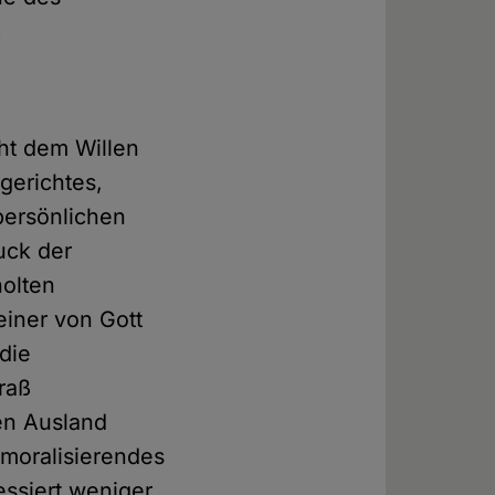
.
cht dem Willen
gerichtes,
persönlichen
uck der
holten
einer von Gott
die
raß
en Ausland
moralisierendes
ssiert weniger.