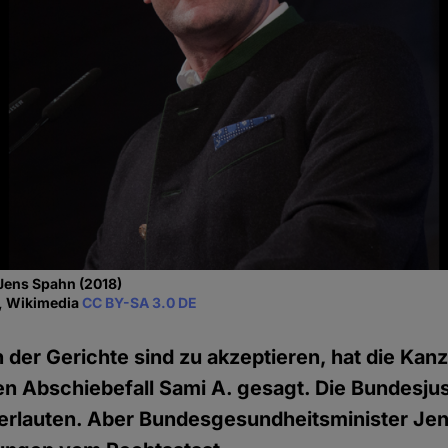
Jens Spahn (2018)
y, Wikimedia
CC BY-SA 3.0 DE
der Gerichte sind zu akzeptieren, hat die Kanz
n Abschiebefall Sami A. gesagt. Die Bundesjus
verlauten. Aber Bundesgesundheitsminister Je