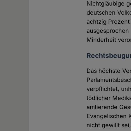
Nichtgläubige ge
deutschen Volke
achtzig Prozent
ausgesprochen h
Minderheit vero
Rechtsbeugun
Das höchste Ver
Parlamentsbeschl
verpflichtet, u
tödlicher Medik
amtierende Ges
Evangelischen K
nicht gewillt sei