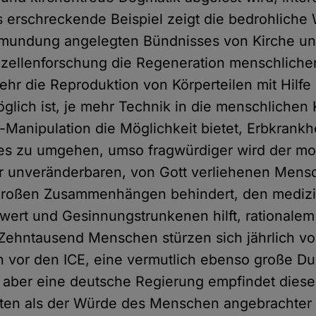
 erschreckende Beispiel zeigt die bedrohliche 
rmundung angelegten Bündnisses von Kirche und
zellenforschung die Regeneration menschliche
ehr die Reproduktion von Körperteilen mit Hilfe
glich ist, je mehr Technik in die menschlichen 
-Manipulation die Möglichkeit bietet, Erbkrank
es zu umgehen, umso fragwürdiger wird der mor
er unveränderbaren, von Gott verliehenen Men
großen Zusammenhängen behindert, den mediz
chwert und Gesinnungstrunkenen hilft, rationale
Zehntausend Menschen stürzen sich jährlich v
h vor den ICE, eine vermutlich ebenso große Dun
, aber eine deutsche Regierung empfindet diese
ten als der Würde des Menschen angebrachter 