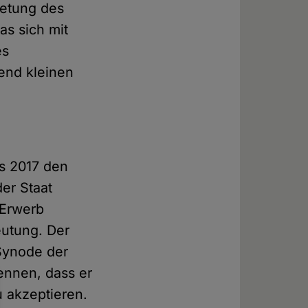
retung des
as sich mit
es
end kleinen
gs 2017 den
der Staat
 Erwerb
eutung. Der
Synode der
ennen, dass er
zu akzeptieren.