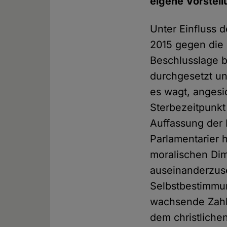
eigene Vorstel
Unter Einfluss 
2015 gegen die
Beschlusslage b
durchgesetzt un
es wagt, angesi
Sterbezeitpunkt
Auffassung der 
Parlamentarier 
moralischen Di
auseinanderzuse
Selbstbestimmun
wachsende Zahl 
dem christliche