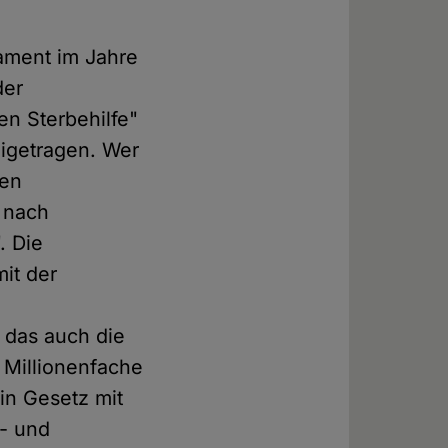
lament im Jahre
der
en Sterbehilfe"
eigetragen. Wer
den
e nach
. Die
it der
 das auch die
 Millionenfache
in Gesetz mit
s- und