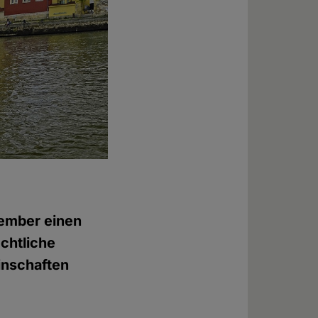
vember einen
echtliche
inschaften