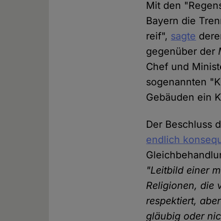
Mit den "Regens
Bayern die Tren
reif",
sagte
deren
gegenüber der
Chef und Minist
sogenannten "Kr
Gebäuden ein Kr
Der Beschluss de
endlich konseq
Gleichbehandlu
"Leitbild einer m
Religionen, die 
respektiert, abe
gläubig oder ni