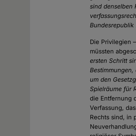
sind denselben R
verfassungsrecht
Bundesrepublik b
Die Privilegien
müssten abgesch
ersten Schritt s
Bestimmungen, di
um den Gesetzg
Spielräume für 
die Entfernung 
Verfassung, das
Rechts sind, in
Neuverhandlung