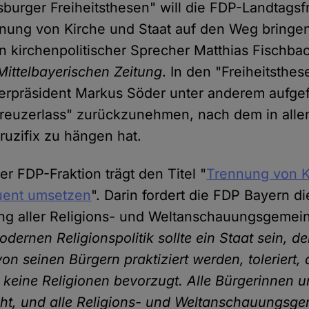
burger Freiheitsthesen" will die FDP-Landtagsfr
nung von Kirche und Staat auf den Weg bringen. 
 kirchenpolitischer Sprecher Matthias Fischba
Mittelbayerischen Zeitung
. In den "Freiheitsthe
erpräsident Markus Söder unter anderem aufgef
euzerlass" zurückzunehmen, nach dem in allen
uzifix zu hängen hat.
r FDP-Fraktion trägt den Titel "
Trennung von K
uent umsetzen
". Darin fordert die FDP Bayern di
ng aller Religions- und Weltanschauungsgemein
odernen Religionspolitik sollte ein Staat sein, de
von seinen Bürgern praktiziert werden, toleriert,
r keine Religionen bevorzugt. Alle Bürgerinnen 
cht, und alle Religions- und Weltanschauungsg