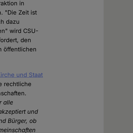
aktion in
"Die Zeit ist
ch dazu
sen" wird CSU-
ordert, den
 öffentlichen
irche und Staat
e rechtliche
schaften.
r alle
 akzeptiert und
und Bürger, ob
emeinschaften