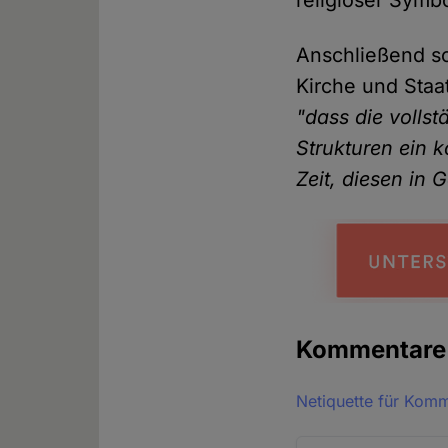
religiöser Symbo
Anschließend s
Kirche und Staa
"dass die volls
Strukturen ein k
Zeit, diesen in 
Kommentar
Netiquette für Kom