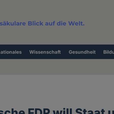
säkulare Blick auf die Welt.
extsuche
nationales
Wissenschaft
Gesundheit
Bild
sche FDP will Staat 