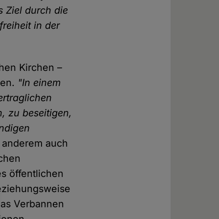
s Ziel durch die
reiheit in der
chen Kirchen –
ien.
"In einem
ertraglichen
, zu beseitigen,
ndigen
r anderem auch
schen
s öffentlichen
beziehungsweise
das Verbannen