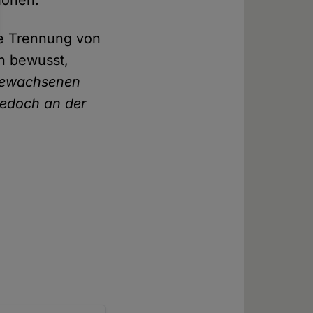
tionen.
ge Trennung von
rn bewusst,
 gewachsenen
 jedoch an der