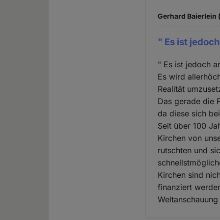
Gerhard Baierlein 
" Es ist jedoch
" Es ist jedoch a
Es wird allerhöc
Realität umzuset
Das gerade die 
da diese sich be
Seit über 100 Ja
Kirchen von unse
rutschten und si
schnellstmöglich
Kirchen sind nic
finanziert werde
Weltanschauung d