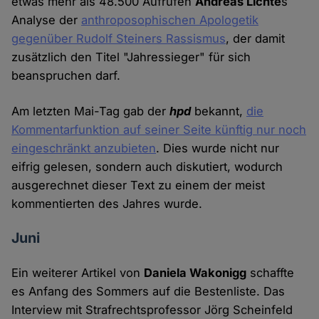
etwas mehr als 48.500 Aufrufen
Andreas Lichte
s
Analyse der
anthroposophischen Apologetik
gegenüber Rudolf Steiners Rassismus
, der damit
zusätzlich den Titel "Jahressieger" für sich
beanspruchen darf.
Am letzten Mai-Tag gab der
hpd
bekannt,
die
Kommentarfunktion auf seiner Seite künftig nur noch
eingeschränkt anzubieten
. Dies wurde nicht nur
eifrig gelesen, sondern auch diskutiert, wodurch
ausgerechnet dieser Text zu einem der meist
kommentierten des Jahres wurde.
Juni
Ein weiterer Artikel von
Daniela Wakonigg
schaffte
es Anfang des Sommers auf die Bestenliste. Das
Interview mit Strafrechtsprofessor Jörg Scheinfeld