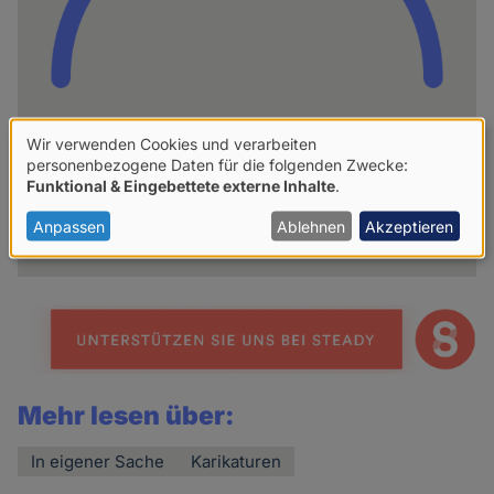
Wir verwenden Cookies und verarbeiten
hpd
Verwendung
personenbezogene Daten für die folgenden Zwecke:
Funktional & Eingebettete externe Inhalte
.
von
Weitere Artikel des Autoren
personenbezogenen
Anpassen
Ablehnen
Akzeptieren
Daten
und
Cookies
Mehr lesen über:
In eigener Sache
Karikaturen