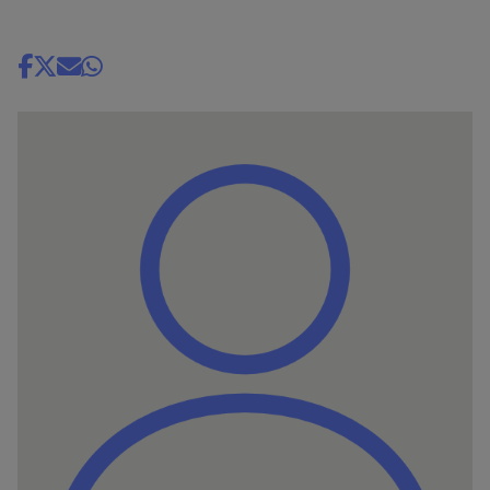
Share
news